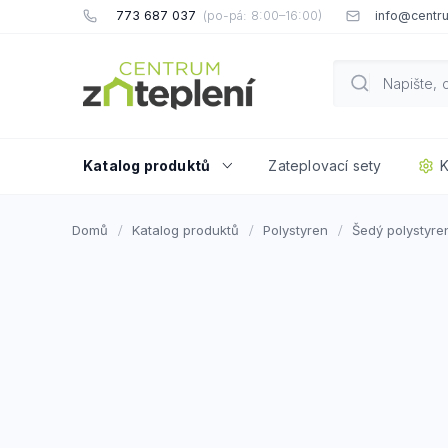
Přejít
773 687 037
info@centru
na
obsah
Katalog produktů
Zateplovací sety
K
Domů
Katalog produktů
Polystyren
Šedý polystyre