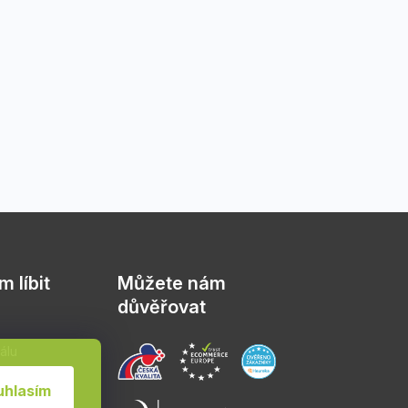
 líbit
Můžete nám
důvěřovat
álu
sád
uhlasím