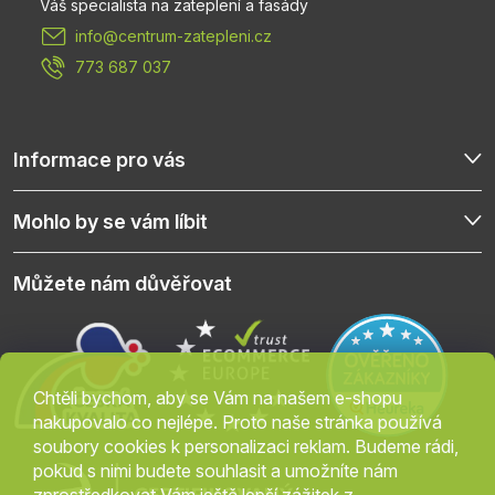
t
info
@
centrum-zatepleni.cz
í
773 687 037
Informace pro vás
Mohlo by se vám líbit
Můžete nám důvěřovat
Chtěli bychom, aby se Vám na našem e-shopu
nakupovalo co nejlépe. Proto naše stránka používá
soubory cookies k personalizaci reklam. Budeme rádi,
pokud s nimi budete souhlasit a umožníte nám