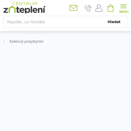
Přejít
Nákupní
košík
na
obsah
Hledat
Soklový polystyren