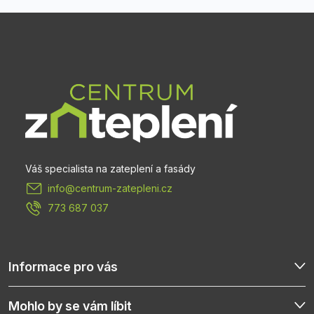
Z
á
p
a
t
info
@
centrum-zatepleni.cz
í
773 687 037
Informace pro vás
Mohlo by se vám líbit