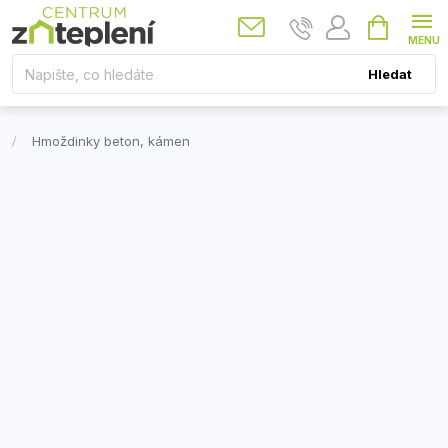
Přejít
Nákupní
košík
na
obsah
Hledat
Hmoždinky beton, kámen