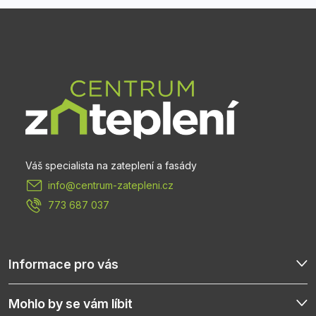
Z
á
p
a
t
info
@
centrum-zatepleni.cz
í
773 687 037
Informace pro vás
Mohlo by se vám líbit