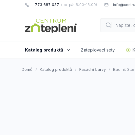
Přejít
773 687 037
info@centru
na
obsah
Katalog produktů
Zateplovací sety
K
Domů
Katalog produktů
Fasádní barvy
Baumit Star