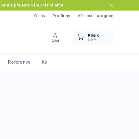
opení a přejeme vám krásné léto!
O nás
Pro firmy
Věrnostní program
Reference
Kontakty