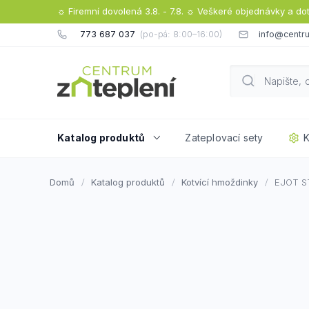
Přejít
☼ Firemní dovolená 3.8. - 7.8. ☼ Veškeré objednávky a do
na
773 687 037
info@centru
obsah
Katalog produktů
Zateplovací sety
K
Domů
Katalog produktů
Kotvící hmoždinky
EJOT S