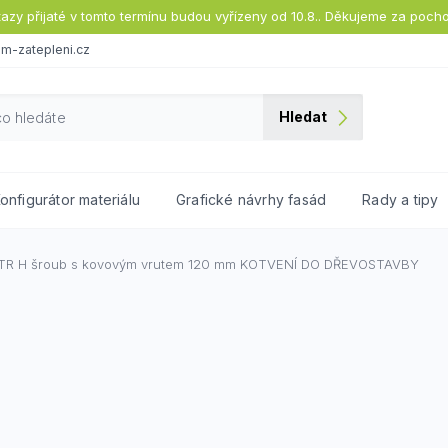
tazy přijaté v tomto termínu budou vyřízeny od 10.8.. Děkujeme za poch
m-zatepleni.cz
Hledat
onfigurátor materiálu
Grafické návrhy fasád
Rady a tipy
TR H šroub s kovovým vrutem 120 mm
KOTVENÍ DO DŘEVOSTAVBY