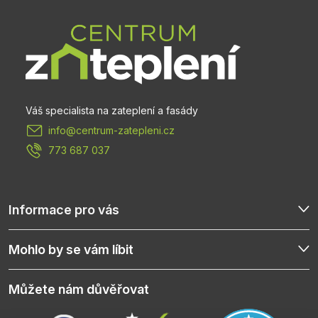
á
p
a
t
info
@
centrum-zatepleni.cz
í
773 687 037
Informace pro vás
Mohlo by se vám líbit
Můžete nám důvěřovat