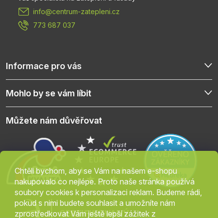
info
@
centrum-zatepleni.cz
í
773 687 037
Informace pro vás
Mohlo by se vám líbit
Můžete nám důvěřovat
Chtěli bychom, aby se Vám na našem e-shopu
nakupovalo co nejlépe. Proto naše stránka používá
soubory cookies k personalizaci reklam. Budeme rádi,
pokud s nimi budete souhlasit a umožníte nám
zprostředkovat Vám ještě lepší zážitek z