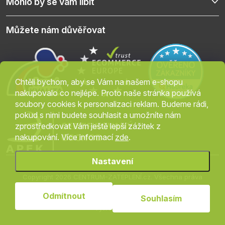
Mohlo by se vám líbit
Můžete nám důvěřovat
Chtěli bychom, aby se Vám na našem e-shopu
nakupovalo co nejlépe. Proto naše stránka používá
soubory cookies k personalizaci reklam. Budeme rádi,
pokud s nimi budete souhlasit a umožníte nám
zprostředkovat Vám ještě lepší zážitek z
nakupování. Více informací
zde
.
Nastavení
Copyright 2026
CENTRUM-ZATEPLENÍ.cz
. Všechna práva
vyhrazena.
Upravit nastavení cookies
Odmítnout
Souhlasím
Vytvořil Shoptet