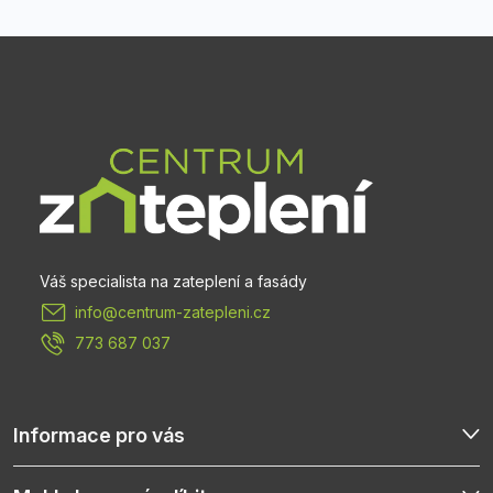
Z
á
p
a
t
info
@
centrum-zatepleni.cz
í
773 687 037
Informace pro vás