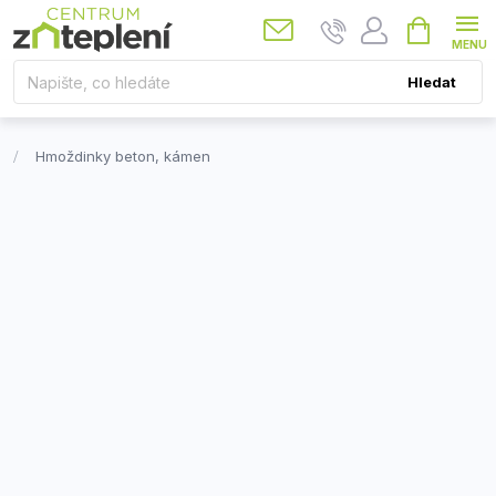
Přejít
Nákupní
košík
na
obsah
Hledat
Hmoždinky beton, kámen