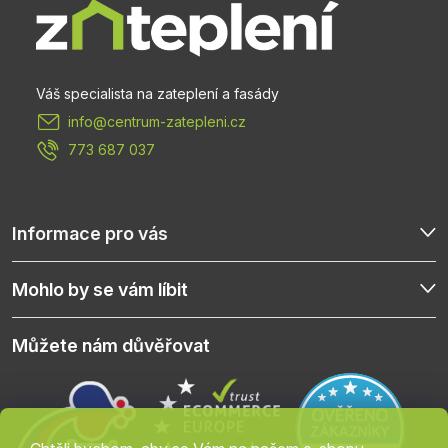
a
t
info
@
centrum-zatepleni.cz
í
773 687 037
Informace pro vás
Mohlo by se vám líbit
Můžete nám důvěřovat