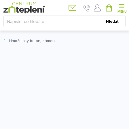
Přejít
Nákupní
košík
na
obsah
Hledat
Hmoždinky beton, kámen