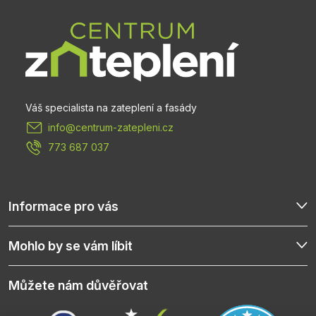
á
p
a
t
info
@
centrum-zatepleni.cz
í
773 687 037
Informace pro vás
Mohlo by se vám líbit
Můžete nám důvěřovat