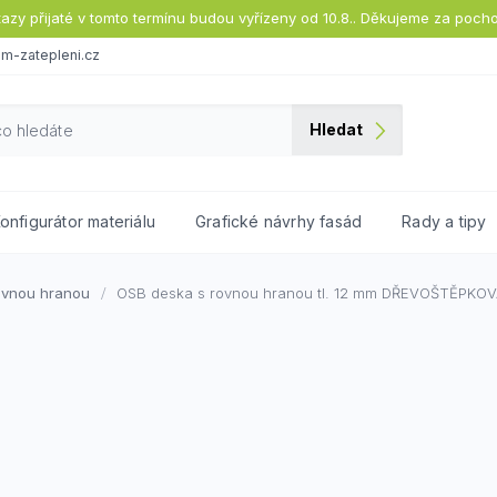
tazy přijaté v tomto termínu budou vyřízeny od 10.8.. Děkujeme za poch
m-zatepleni.cz
Hledat
onfigurátor materiálu
Grafické návrhy fasád
Rady a tipy
ovnou hranou
OSB deska s rovnou hranou tl. 12 mm
DŘEVOŠTĚPKOV