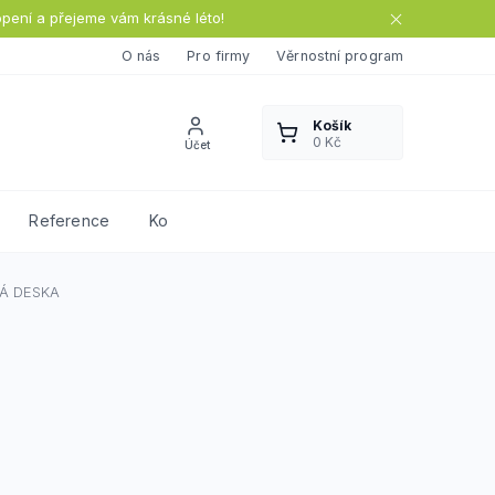
opení a přejeme vám krásné léto!
O nás
Pro firmy
Věrnostní program
Reference
Kontakty
Á DESKA