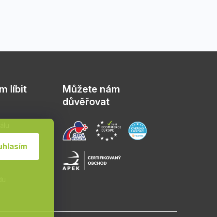
 líbit
Můžete nám
důvěřovat
álu
sád
uhlasím
du