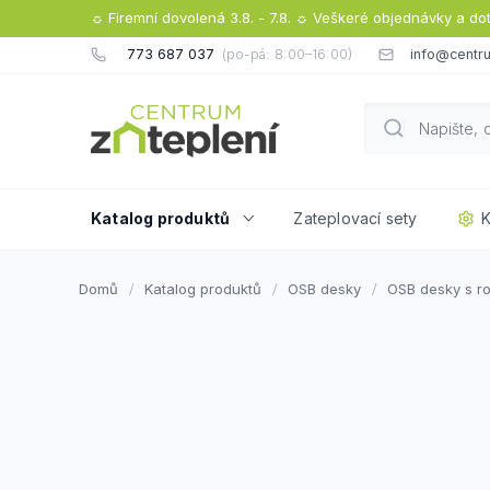
Přejít
☼ Firemní dovolená 3.8. - 7.8. ☼ Veškeré objednávky a do
na
773 687 037
info@centru
obsah
Katalog produktů
Zateplovací sety
K
Domů
Katalog produktů
OSB desky
OSB desky s r