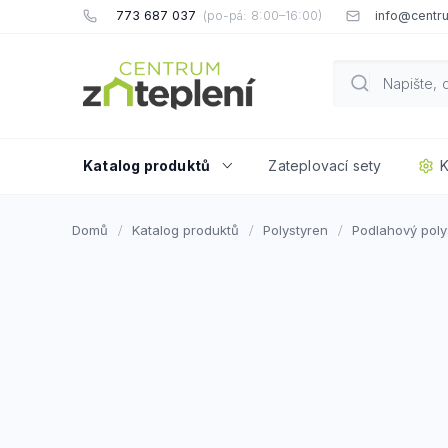
Přejít
773 687 037
info@centru
na
obsah
Katalog produktů
Zateplovací sety
K
Domů
Katalog produktů
Polystyren
Podlahový poly