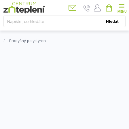
Přejít
Nákupní
košík
na
obsah
Hledat
Prodyšný polystyren