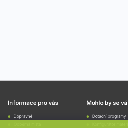
Informace pro vás
Mohlo by se vám
Dopravné
Dotační programy
Odběrná místa
Konfigurátor materi