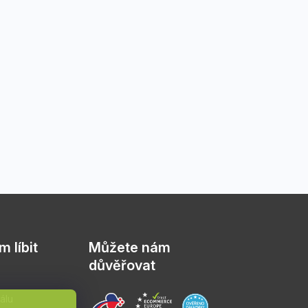
 líbit
Můžete nám
důvěřovat
álu