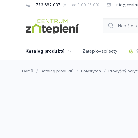
Přejít
773 687 037
info@centru
na
obsah
Katalog produktů
Zateplovací sety
K
Domů
Katalog produktů
Polystyren
Prodyšný polys