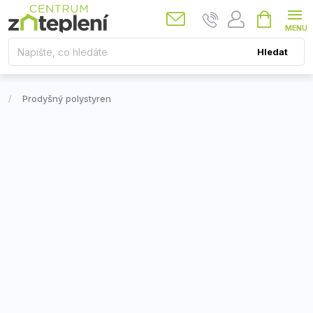
Přejít
Nákupní
košík
na
obsah
Hledat
Prodyšný polystyren