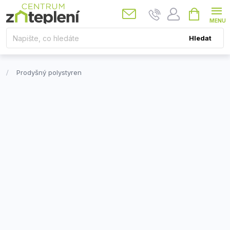
Přejít
Nákupní
košík
na
obsah
Hledat
Prodyšný polystyren