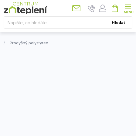
Přejít
Nákupní
košík
na
obsah
Hledat
Prodyšný polystyren