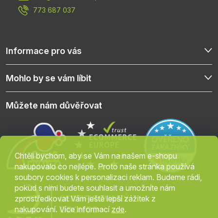
í
773 687 037
Informace pro vás
Mohlo by se vám líbit
Můžete nám důvěřovat
Chtěli bychom, aby se Vám na našem e-shopu
nakupovalo co nejlépe. Proto naše stránka používá
soubory cookies k personalizaci reklam. Budeme rádi,
pokud s nimi budete souhlasit a umožníte nám
zprostředkovat Vám ještě lepší zážitek z
nakupování. Více informací
zde
.