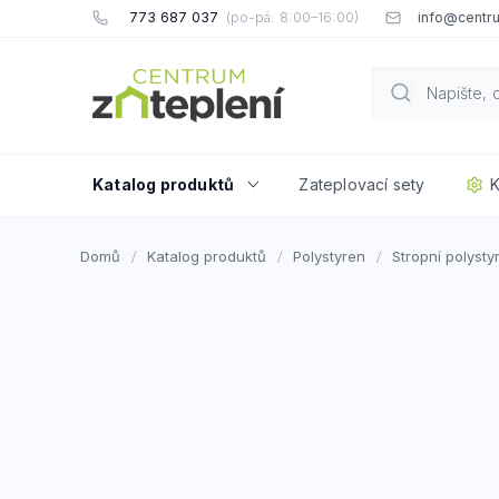
Přejít
773 687 037
info@centru
na
obsah
Katalog produktů
Zateplovací sety
K
Domů
Katalog produktů
Polystyren
Stropní polysty