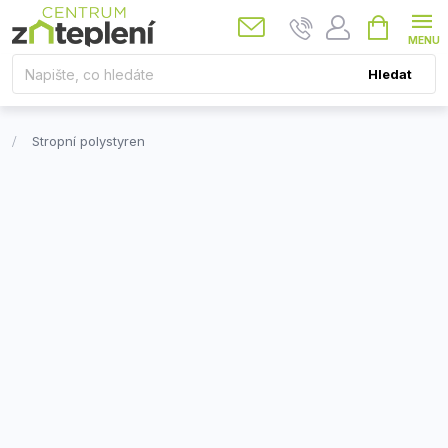
Přejít
Nákupní
košík
na
obsah
Hledat
Stropní polystyren