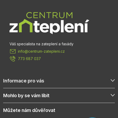
á
p
a
t
info
@
centrum-zatepleni.cz
í
773 687 037
Informace pro vás
Mohlo by se vám líbit
Můžete nám důvěřovat