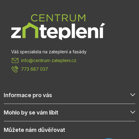
á
p
a
t
info
@
centrum-zatepleni.cz
í
773 687 037
Informace pro vás
Mohlo by se vám líbit
Můžete nám důvěřovat