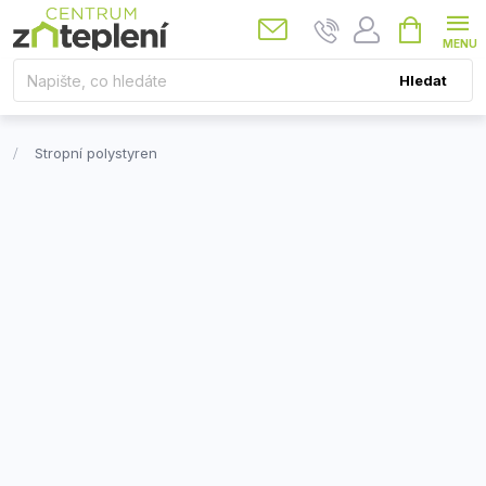
Přejít
Nákupní
košík
na
obsah
Hledat
Stropní polystyren