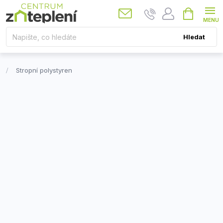
Přejít
Nákupní
košík
na
obsah
Hledat
Stropní polystyren