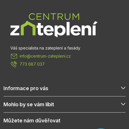
á
p
a
t
info
@
centrum-zatepleni.cz
í
773 687 037
Informace pro vás
Mohlo by se vám líbit
Můžete nám důvěřovat