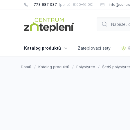
Přejít
773 687 037
info@centru
na
obsah
Katalog produktů
Zateplovací sety
K
Domů
Katalog produktů
Polystyren
Šedý polystyre