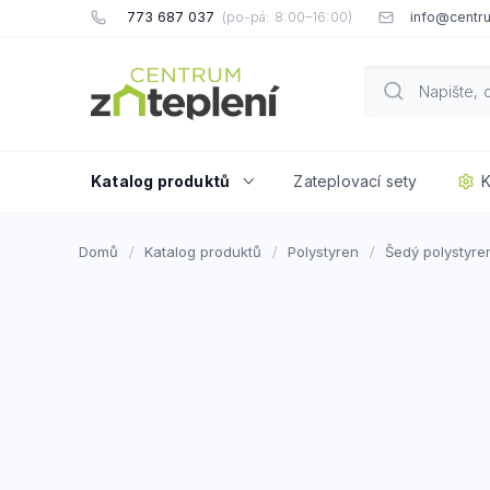
Přejít
773 687 037
info@centru
na
obsah
Katalog produktů
Zateplovací sety
K
Domů
Katalog produktů
Polystyren
Šedý polystyre