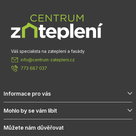
á
p
a
t
info
@
centrum-zatepleni.cz
í
773 687 037
Informace pro vás
Mohlo by se vám líbit
Můžete nám důvěřovat