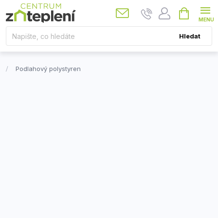
Přejít
Nákupní
košík
na
obsah
Hledat
Podlahový polystyren