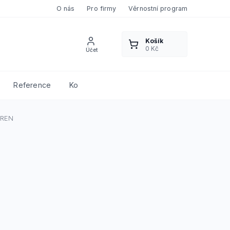
O nás
Pro firmy
Věrnostní program
Reference
Kontakty
YREN