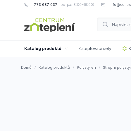
Přejít
773 687 037
info@centru
na
obsah
Katalog produktů
Zateplovací sety
K
Domů
Katalog produktů
Polystyren
Stropní polysty