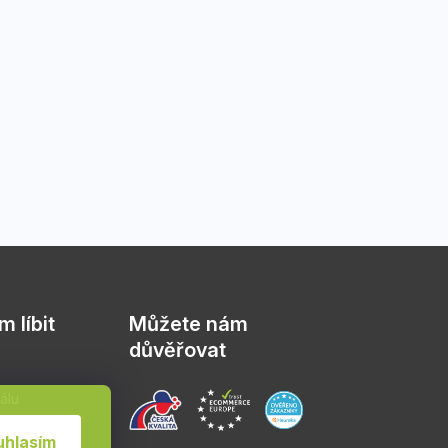
 líbit
Můžete nám
důvěřovat
álu
sád
uhlasím