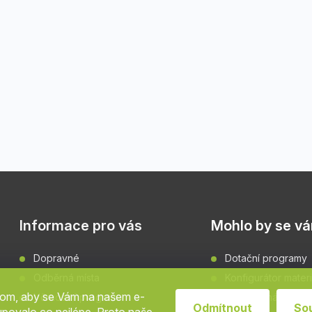
Informace pro vás
Mohlo by se vám
Dopravné
Dotační programy
Odběrná místa
Konfigurátor materi
hom, aby se Vám na našem e-
Věrnostní program
Grafické návrhy fa
Odmítnout
So