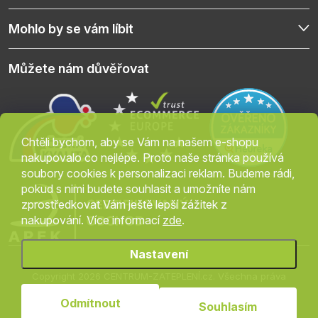
Mohlo by se vám líbit
Můžete nám důvěřovat
Chtěli bychom, aby se Vám na našem e-shopu
nakupovalo co nejlépe. Proto naše stránka používá
soubory cookies k personalizaci reklam. Budeme rádi,
pokud s nimi budete souhlasit a umožníte nám
zprostředkovat Vám ještě lepší zážitek z
nakupování. Více informací
zde
.
Nastavení
Copyright 2026
CENTRUM-ZATEPLENÍ.cz
. Všechna práva
vyhrazena.
Upravit nastavení cookies
Odmítnout
Souhlasím