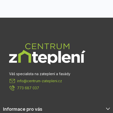
Z
á
p
a
t
info
@
centrum-zatepleni.cz
í
773 687 037
Informace pro vás