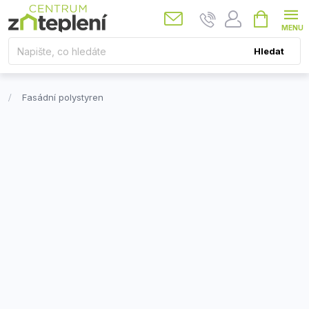
Přejít
Nákupní
košík
na
obsah
Hledat
Fasádní polystyren