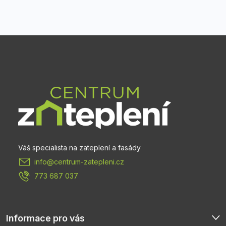
Z
á
p
a
t
info
@
centrum-zatepleni.cz
í
773 687 037
Informace pro vás