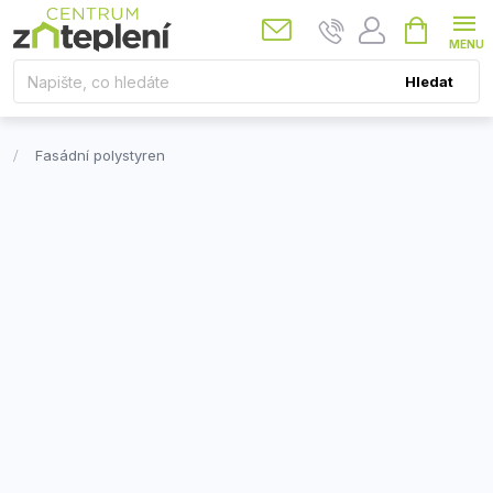
Přejít
Nákupní
košík
na
obsah
Hledat
Fasádní polystyren