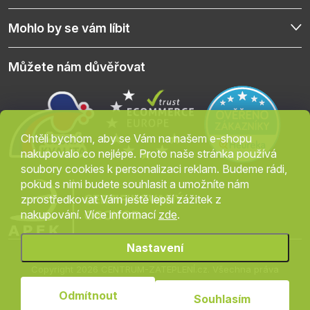
Mohlo by se vám líbit
Můžete nám důvěřovat
Chtěli bychom, aby se Vám na našem e-shopu
nakupovalo co nejlépe. Proto naše stránka používá
soubory cookies k personalizaci reklam. Budeme rádi,
pokud s nimi budete souhlasit a umožníte nám
zprostředkovat Vám ještě lepší zážitek z
nakupování. Více informací
zde
.
Nastavení
Copyright 2026
CENTRUM-ZATEPLENÍ.cz
. Všechna práva
vyhrazena.
Upravit nastavení cookies
Odmítnout
Souhlasím