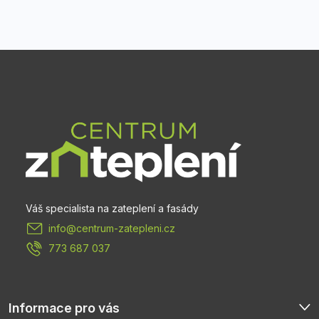
Z
á
p
a
t
info
@
centrum-zatepleni.cz
í
773 687 037
Informace pro vás