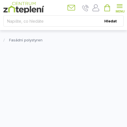
Přejít
Nákupní
košík
na
obsah
Hledat
Fasádní polystyren