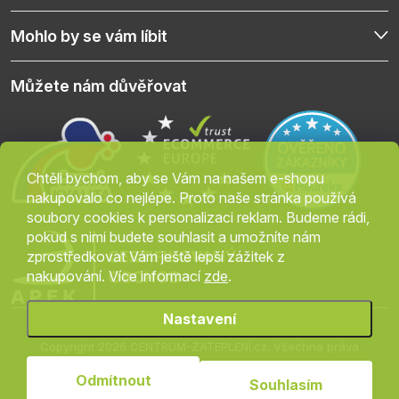
Mohlo by se vám líbit
Můžete nám důvěřovat
Chtěli bychom, aby se Vám na našem e-shopu
nakupovalo co nejlépe. Proto naše stránka používá
soubory cookies k personalizaci reklam. Budeme rádi,
pokud s nimi budete souhlasit a umožníte nám
zprostředkovat Vám ještě lepší zážitek z
nakupování. Více informací
zde
.
Nastavení
Copyright 2026
CENTRUM-ZATEPLENÍ.cz
. Všechna práva
vyhrazena.
Upravit nastavení cookies
Odmítnout
Souhlasím