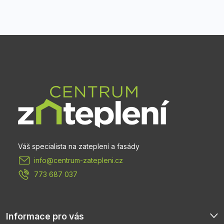
Z
á
p
a
t
info
@
centrum-zatepleni.cz
í
773 687 037
Informace pro vás