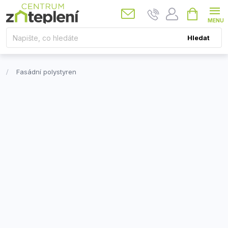
Přejít
Nákupní
košík
na
obsah
Hledat
Fasádní polystyren