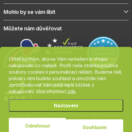
Mohlo by se vám líbit
Můžete nám důvěřovat
Chtěli bychom, aby se Vám na našem e-shopu
nakupovalo co nejlépe. Proto naše stránka používá
soubory cookies k personalizaci reklam. Budeme rádi,
pokud s nimi budete souhlasit a umožníte nám
zprostředkovat Vám ještě lepší zážitek z
nakupování. Více informací
zde
.
Nastavení
Copyright 2026
CENTRUM-ZATEPLENÍ.cz
. Všechna práva
vyhrazena.
Upravit nastavení cookies
Odmítnout
Souhlasím