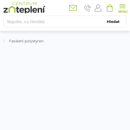
Přejít
Nákupní
košík
na
obsah
Hledat
Fasádní polystyren