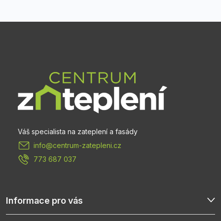
Z
á
p
a
t
info
@
centrum-zatepleni.cz
í
773 687 037
Informace pro vás