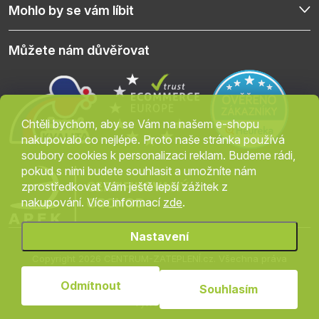
Mohlo by se vám líbit
Můžete nám důvěřovat
Chtěli bychom, aby se Vám na našem e-shopu
nakupovalo co nejlépe. Proto naše stránka používá
soubory cookies k personalizaci reklam. Budeme rádi,
pokud s nimi budete souhlasit a umožníte nám
zprostředkovat Vám ještě lepší zážitek z
nakupování. Více informací
zde
.
Nastavení
Copyright 2026
CENTRUM-ZATEPLENÍ.cz
. Všechna práva
vyhrazena.
Upravit nastavení cookies
Odmítnout
Souhlasím
Vytvořil Shoptet