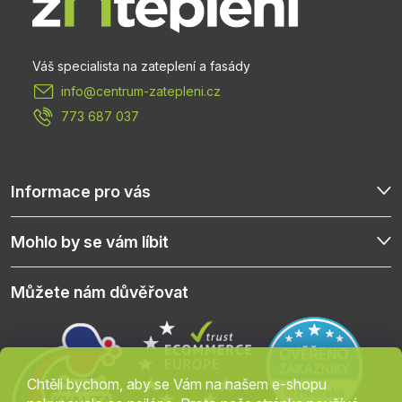
a
t
info
@
centrum-zatepleni.cz
í
773 687 037
Informace pro vás
Mohlo by se vám líbit
Můžete nám důvěřovat
Chtěli bychom, aby se Vám na našem e-shopu