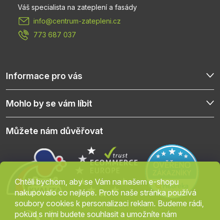
t
info
@
centrum-zatepleni.cz
í
773 687 037
Informace pro vás
Mohlo by se vám líbit
Můžete nám důvěřovat
Chtěli bychom, aby se Vám na našem e-shopu
nakupovalo co nejlépe. Proto naše stránka používá
soubory cookies k personalizaci reklam. Budeme rádi,
pokud s nimi budete souhlasit a umožníte nám