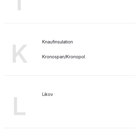
I
K
Knaufinsulation
Kronospan/Kronopol
L
Likov