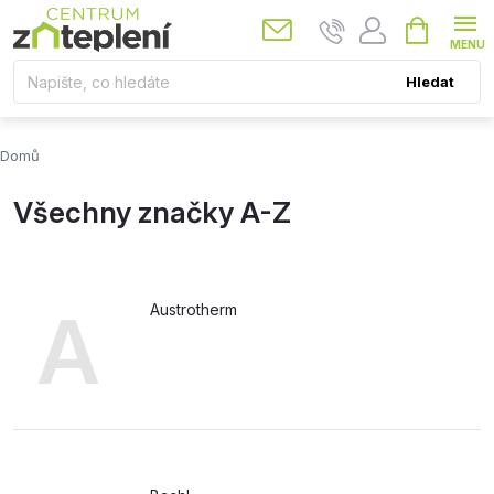
Přejít
Nákupní
košík
na
obsah
Hledat
Domů
Všechny značky A-Z
A
Austrotherm