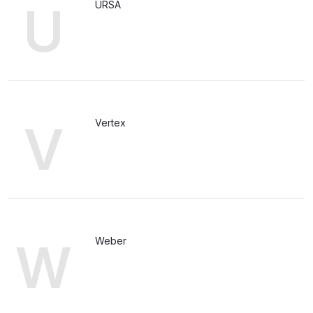
U
URSA
V
Vertex
W
Weber