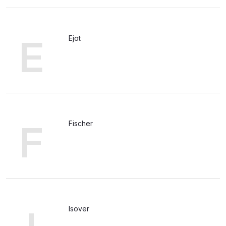
E
Ejot
F
Fischer
Isover