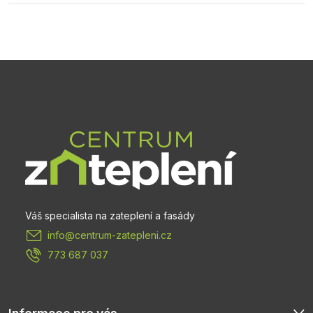
Z
á
p
a
t
info
@
centrum-zatepleni.cz
í
773 687 037