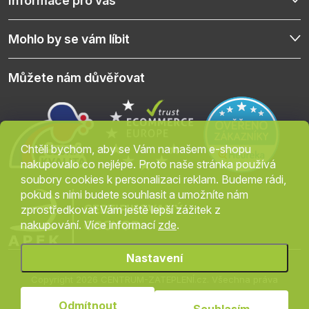
Informace pro vás
Mohlo by se vám líbit
Můžete nám důvěřovat
Chtěli bychom, aby se Vám na našem e-shopu
nakupovalo co nejlépe. Proto naše stránka používá
soubory cookies k personalizaci reklam. Budeme rádi,
pokud s nimi budete souhlasit a umožníte nám
zprostředkovat Vám ještě lepší zážitek z
nakupování. Více informací
zde
.
Nastavení
Copyright 2026
CENTRUM-ZATEPLENÍ.cz
. Všechna práva
vyhrazena.
Upravit nastavení cookies
Odmítnout