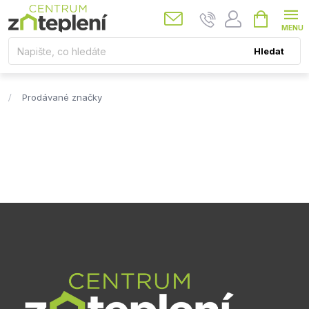
Přejít
Nákupní
košík
na
obsah
Hledat
Prodávané značky
Z
á
p