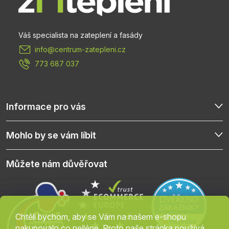
a
t
info
@
centrum-zatepleni.cz
í
773 687 037
Informace pro vás
Mohlo by se vám líbit
Můžete nám důvěřovat
Chtěli bychom, aby se Vám na našem e-shopu
nakupovalo co nejlépe. Proto naše stránka používá