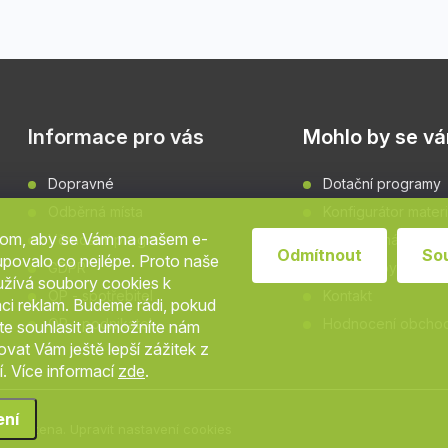
Informace pro vás
Mohlo by se vám
Dopravné
Dotační programy
Odběrná místa
Konfigurátor materi
hom, aby se Vám na našem e-
Věrnostní program
Grafické návrhy fa
Odmítnout
So
povalo co nejlépe. Proto naše
GDPR
Rady a tipy
užívá soubory cookies k
OP - spotřebitel
Kontakt
aci reklam. Budeme rádi, pokud
OP - podnikatel
Hodnocení obcho
ete souhlasit a umožníte nám
vat Vám ještě lepší zážitek z
. Více informací
zde
.
ení
 vyhrazena.
Upravit nastavení cookies