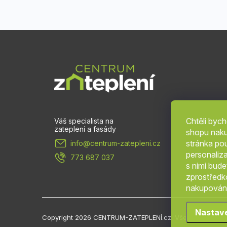
Z
á
p
a
Chtěli byc
shopu naku
t
stránka po
info
@
centrum-zatepleni.cz
personaliz
773 687 037
í
s nimi bud
zprostředko
nakupování
Nastav
Copyright 2026
CENTRUM-ZATEPLENÍ.cz
. Všechna práva