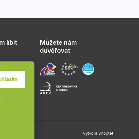
 líbit
Můžete nám
důvěřovat
álu
sád
uhlasím
du
Vytvořil Shoptet