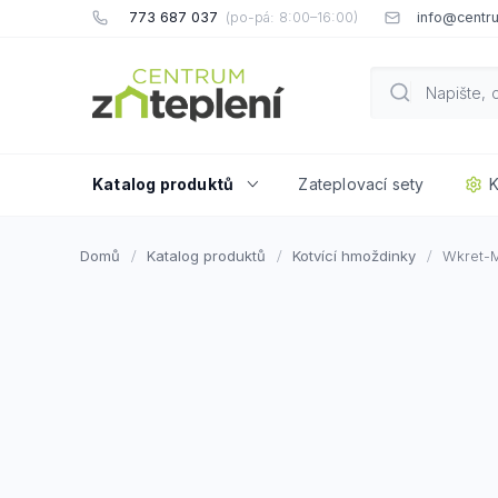
Přejít
773 687 037
info@centru
na
obsah
Katalog produktů
Zateplovací sety
K
Domů
Katalog produktů
Kotvící hmoždinky
Wkret-M