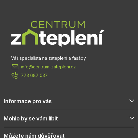
á
p
a
t
info
@
centrum-zatepleni.cz
í
773 687 037
Informace pro vás
Mohlo by se vám líbit
Můžete nám důvěřovat