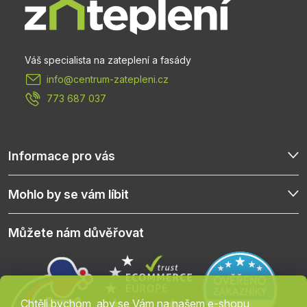
a
t
info
@
centrum-zatepleni.cz
í
773 687 037
Informace pro vás
Mohlo by se vám líbit
Můžete nám důvěřovat
Chtěli bychom, aby se Vám na našem e-shopu