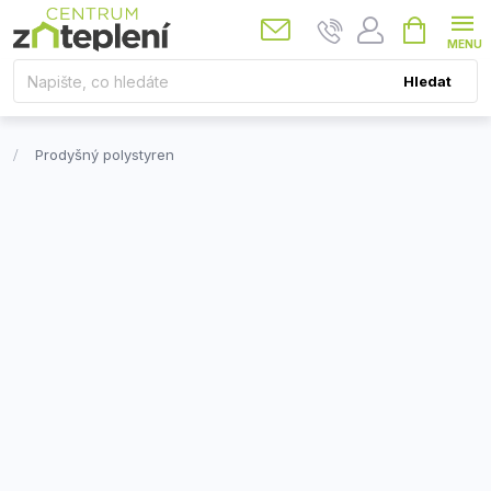
Přejít
Nákupní
košík
na
obsah
Hledat
Prodyšný polystyren