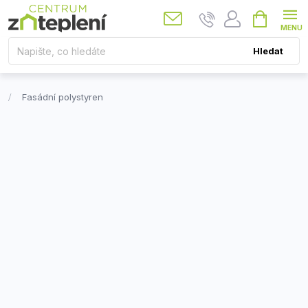
Přejít
Nákupní
košík
na
obsah
Hledat
Fasádní polystyren