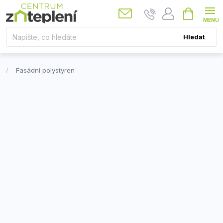
Přejít
Nákupní
košík
na
obsah
Hledat
Fasádní polystyren