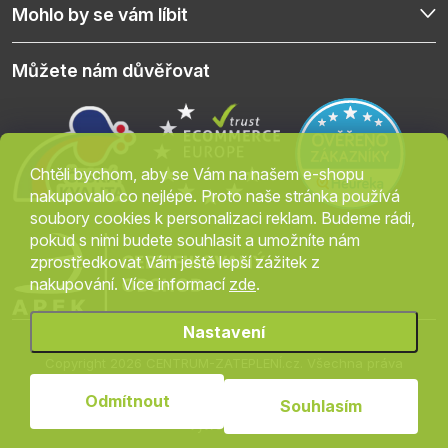
Mohlo by se vám líbit
Můžete nám důvěřovat
Chtěli bychom, aby se Vám na našem e-shopu
nakupovalo co nejlépe. Proto naše stránka používá
soubory cookies k personalizaci reklam. Budeme rádi,
pokud s nimi budete souhlasit a umožníte nám
zprostředkovat Vám ještě lepší zážitek z
nakupování. Více informací
zde
.
Nastavení
Copyright 2026
CENTRUM-ZATEPLENÍ.cz
. Všechna práva
vyhrazena.
Upravit nastavení cookies
Odmítnout
Souhlasím
Vytvořil Shoptet