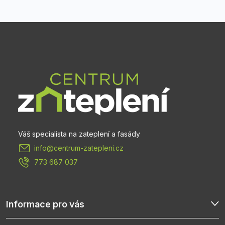
Z
á
p
a
t
info
@
centrum-zatepleni.cz
í
773 687 037
Informace pro vás