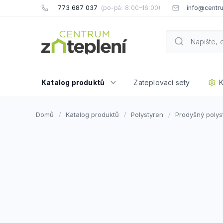
Přejít
773 687 037
info@centru
na
obsah
Katalog produktů
Zateplovací sety
K
Domů
Katalog produktů
Polystyren
Prodyšný polys